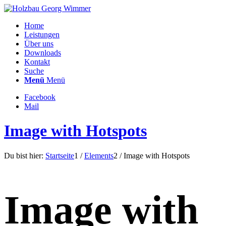
Home
Leistungen
Über uns
Downloads
Kontakt
Suche
Menü
Menü
Facebook
Mail
Image with Hotspots
Du bist hier:
Startseite
1
/
Elements
2
/
Image with Hotspots
Image with