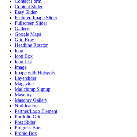
Contact Form
Content Slider
Easy Slider
Featured Image Slider
Fullscreen Slider
Gallery
Google Maps
Grid Row
Headline Rotator
Icon
Icon Box
Icon List
Image
Image with Hotspots
Layerslider
Magazine
Mailchimp Signup
Masonry
Masonry Gallery
Notification
Partner/Logo Element
Portfolio Grid
Post Slider
Progress Bars
Promo Box