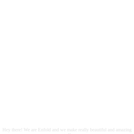
Classic 2
Column
with
Sidebar
Hey there! We are Enfold and we make really beautiful and amazing