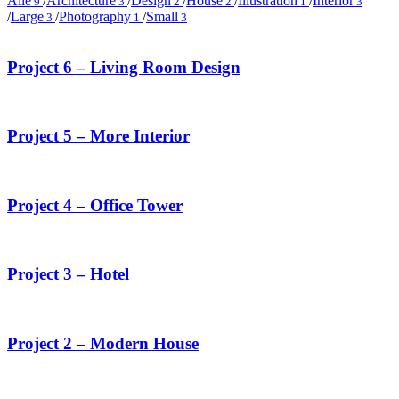
Alle
/
Architecture
/
Design
/
House
/
Illustration
/
Interior
9
3
2
2
1
3
/
Large
/
Photography
/
Small
3
1
3
Project 6 – Living Room Design
Project 5 – More Interior
Project 4 – Office Tower
Project 3 – Hotel
Project 2 – Modern House