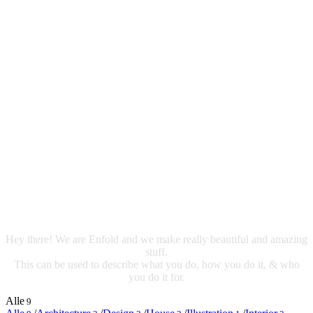
Classic 3
Column
Centered
Hey there! We are Enfold and we make really beautiful and amazing
stuff.
This can be used to describe what you do, how you do it, & who
you do it for.
Alle
9