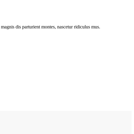
magnis dis parturient montes, nascetur ridiculus mus.
ibus et magnis disies nec, pellentesque eu, pretium quis, sem.