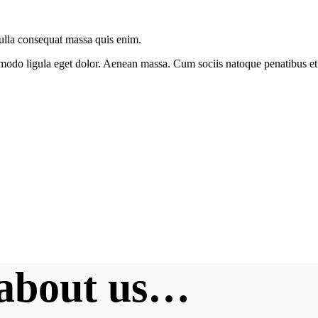
Nulla consequat massa quis enim.
modo ligula eget dolor. Aenean massa. Cum sociis natoque penatibus et 
lor…
ean commodo ligula eget dolor. Aenean massa. Cum sociis natoque penat
 about us…