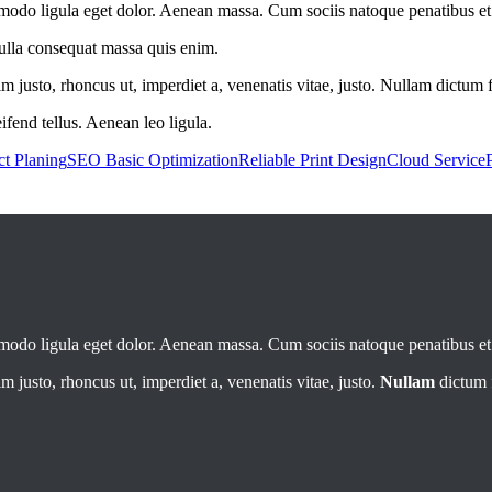
mmodo ligula eget dolor. Aenean massa. Cum sociis natoque penatibus e
Nulla consequat massa quis enim.
nim justo, rhoncus ut, imperdiet a, venenatis vitae, justo. Nullam dictum 
fend tellus. Aenean leo ligula.
ct Planing
SEO Basic Optimization
Reliable Print Design
Cloud Service
mmodo ligula eget dolor. Aenean massa. Cum sociis natoque penatibus e
im justo, rhoncus ut, imperdiet a, venenatis vitae, justo.
Nullam
dictum f