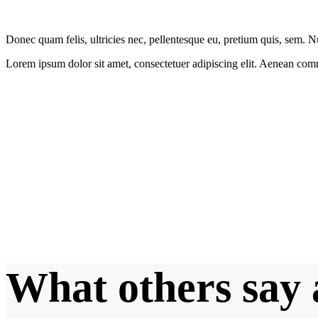
Donec quam felis, ultricies nec, pellentesque eu, pretium quis, sem. 
Lorem ipsum dolor sit amet, consectetuer adipiscing elit. Aenean com
Lorem ipsum do
Lorem ipsum dolor sit amet, consectetuer adipiscing elit. Aen
What others say