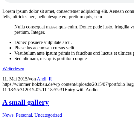
Lorem ipsum dolor sit amet, consectetuer adipiscing elit. Aenean co
felis, ultricies nec, pellentesque eu, pretium quis, sem.
Nulla consequat massa quis enim. Donec pede justo, fringilla vel,
pretium. Integer.
Donec posuere vulputate arcu.
Phasellus accumsan cursus velit.
Vestibulum ante ipsum primis in faucibus orci luctus et ultrices
Sed aliquam, nisi quis porttitor congue
Weiterlesen
11. Mai 2015
/
von
Andi_R
https://wimmer-holzbau.de/wp-content/uploads/2015/07/portfolio-larg
11 18:55:31
2015-05-11 18:55:31
Entry with Audio
A small gallery
News
,
Personal
,
Uncategorized