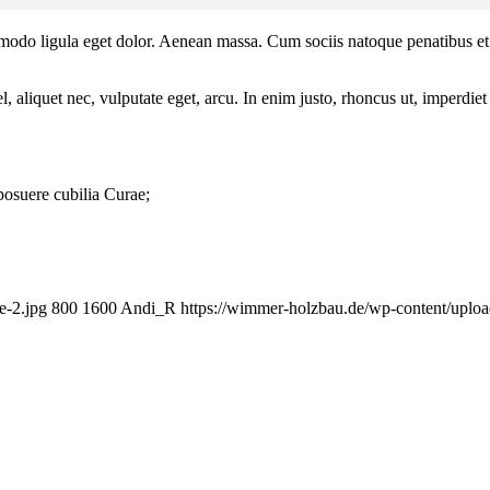
mmodo ligula eget dolor. Aenean massa. Cum sociis natoque penatibus et
 aliquet nec, vulputate eget, arcu. In enim justo, rhoncus ut, imperdiet 
 posuere cubilia Curae;
e-2.jpg
800
1600
Andi_R
https://wimmer-holzbau.de/wp-content/upl