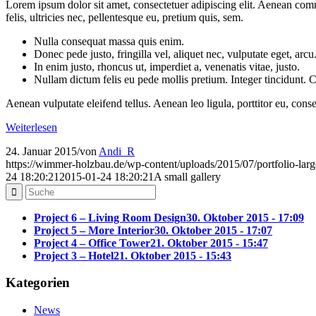
Lorem ipsum dolor sit amet, consectetuer adipiscing elit. Aenean co
felis, ultricies nec, pellentesque eu, pretium quis, sem.
Nulla consequat massa quis enim.
Donec pede justo, fringilla vel, aliquet nec, vulputate eget, arcu
In enim justo, rhoncus ut, imperdiet a, venenatis vitae, justo.
Nullam dictum felis eu pede mollis pretium. Integer tincidunt.
Aenean vulputate eleifend tellus. Aenean leo ligula, porttitor eu, conse
Weiterlesen
24. Januar 2015
/
von
Andi_R
https://wimmer-holzbau.de/wp-content/uploads/2015/07/portfolio-larg
24 18:20:21
2015-01-24 18:20:21
A small gallery
Project 6 – Living Room Design
30. Oktober 2015 - 17:09
Project 5 – More Interior
30. Oktober 2015 - 17:07
Project 4 – Office Tower
21. Oktober 2015 - 15:47
Project 3 – Hotel
21. Oktober 2015 - 15:43
Kategorien
News