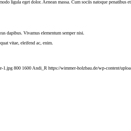
mmodo ligula eget dolor. Aenean massa. Cum sociis natoque penatibus et
.
 Cras dapibus. Vivamus elementum semper nisi.
quat vitae, eleifend ac, enim.
e-1.jpg
800
1600
Andi_R
https://wimmer-holzbau.de/wp-content/upl